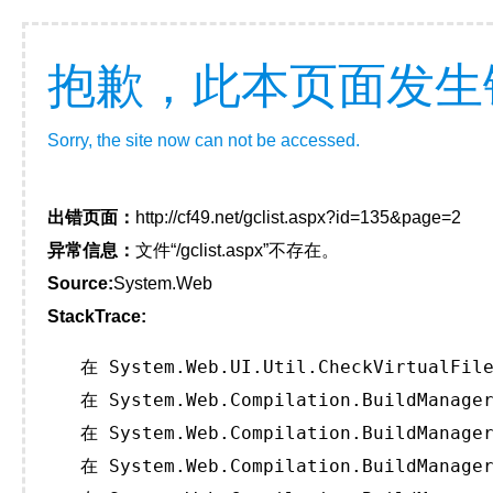
抱歉，此本页面发生
Sorry, the site now can not be accessed.
出错页面：
http://cf49.net/gclist.aspx?id=135&page=2
异常信息：
文件“/gclist.aspx”不存在。
Source:
System.Web
StackTrace:
   在 System.Web.UI.Util.CheckVirtualFile
   在 System.Web.Compilation.BuildManager
   在 System.Web.Compilation.BuildManager
   在 System.Web.Compilation.BuildManager