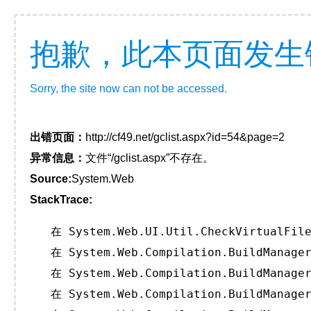
抱歉，此本页面发生
Sorry, the site now can not be accessed.
出错页面：
http://cf49.net/gclist.aspx?id=54&page=2
异常信息：
文件“/gclist.aspx”不存在。
Source:
System.Web
StackTrace:
   在 System.Web.UI.Util.CheckVirtualFile
   在 System.Web.Compilation.BuildManager
   在 System.Web.Compilation.BuildManager
   在 System.Web.Compilation.BuildManager