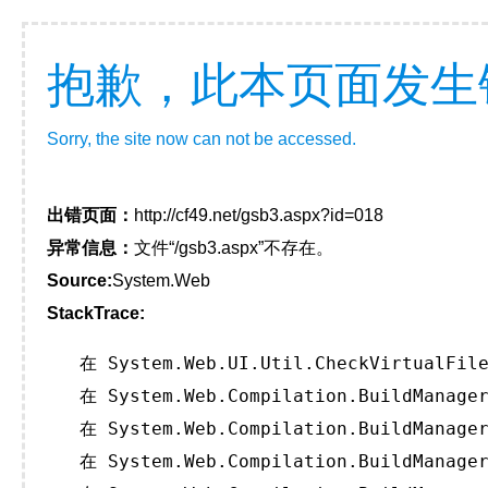
抱歉，此本页面发生
Sorry, the site now can not be accessed.
出错页面：
http://cf49.net/gsb3.aspx?id=018
异常信息：
文件“/gsb3.aspx”不存在。
Source:
System.Web
StackTrace:
   在 System.Web.UI.Util.CheckVirtualFile
   在 System.Web.Compilation.BuildManager
   在 System.Web.Compilation.BuildManager
   在 System.Web.Compilation.BuildManager