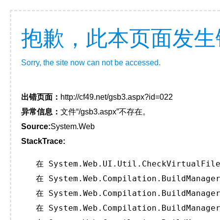
抱歉，此本页面发生
Sorry, the site now can not be accessed.
出错页面：
http://cf49.net/gsb3.aspx?id=022
异常信息：
文件“/gsb3.aspx”不存在。
Source:
System.Web
StackTrace:
   在 System.Web.UI.Util.CheckVirtualFile
   在 System.Web.Compilation.BuildManager
   在 System.Web.Compilation.BuildManager
   在 System.Web.Compilation.BuildManager